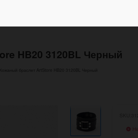
tore HB20 3120BL Черный
Кожаный браслет ArtStore HB20 3120BL Черный
SKU:31
Не