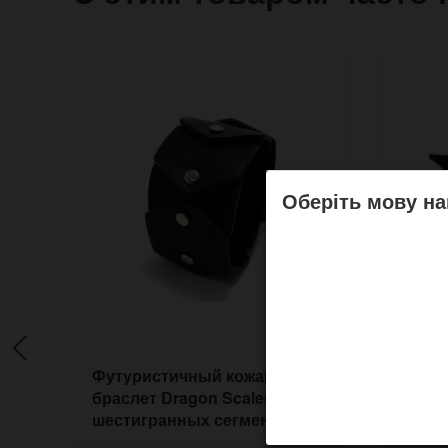
Оберіть мову на
Футуристичный кожаный
Кожан
браслет Dragon Scales из
стра
шестигранных сегментов