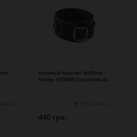
tore
Кожаный браслет ArtStore
К
Vertigo 6720BR Коричневый
S
наличии
Нет в наличии
440 грн.
4