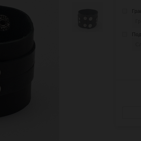
Гра
Под