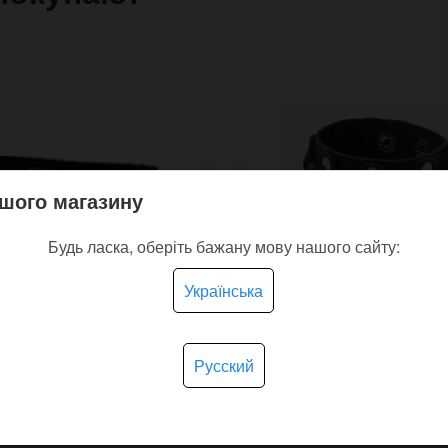
шого магазину
Будь ласка, оберіть бажану мову нашого сайту:
Українська
Русский
ый браслет ZigZag со
Кожаный браслет Fire C
нным дизайном
оплёткой из толстого
кожи