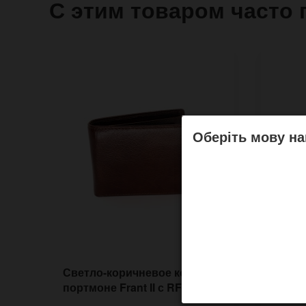
С этим товаром часто 
Оберіть мову на
Светло-коричневое кожаное
Носки
портмоне Frant II с RFID
и бел