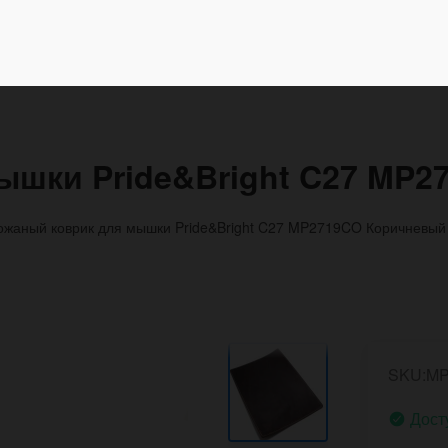
ышки Pride&Bright C27 MP
ожаный коврик для мышки Pride&Bright C27 MP2719CO Коричневый
SKU:M
Дост