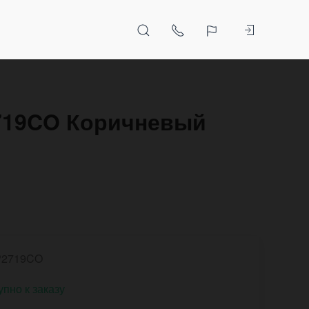
2719CO Коричневый
P2719CO
упно к заказу