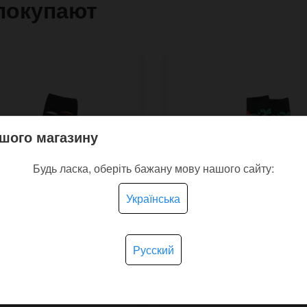
покупают
шого магазину
Будь ласка, оберіть бажану мову нашого сайту:
Українська
Русский
 унисекс Лесные коты
Носки женские Чайная
оснежка