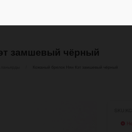
эт замшевый чёрный
 ланьярды
Кожаный брелок Нян Кэт замшевый чёрный
SKU:KC
Не