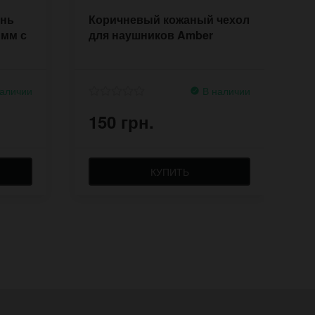
ень
Коричневый кожаный чехол
Н
 мм с
для наушников Amber
А
аличии
В наличии
150 грн.
8
КУПИТЬ