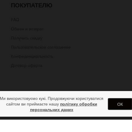
ПОКУПАТЕЛЮ
FAQ
Обмен и возврат
Получить скидку
Пользовательское соглашение
Конфеденциальность
Договор оферта
Ми використовуємо кукі. Продовжуючи користуватися
сайтом ви приймаєте нашу
політику обробки
ОК
персональних даних
шевый чёрный