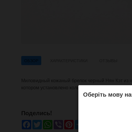
ОБЗОР
ХАРАКТЕРИСТИКИ
ОТЗЫВЫ
Миловидный кожаный брелок черный Нян Кэт из на
котором установлено кольцо для подвешивания на
Оберіть мову на
Поделись!
Facebook
Twitter
WhatsApp
Viber
Pinterest
Telegram