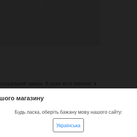
туральной замши. В ушке кота пирсинг, в
 рюкзак или для ключей.
шого магазину
Будь ласка, оберіть бажану мову нашого сайту:
Українська