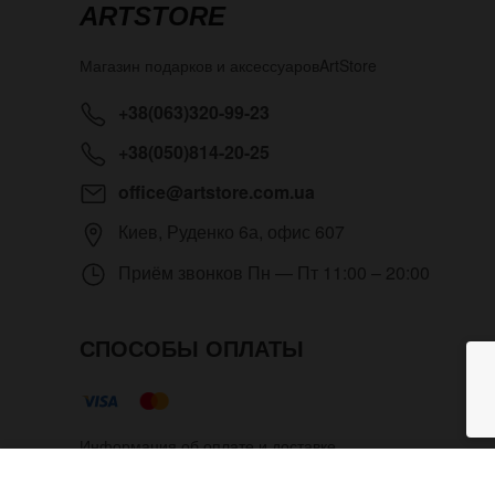
ARTSTORE
Магазин подарков и аксессуаров
ArtStore
+38(063)320-99-23
+38(050)814-20-25
office@artstore.com.ua
Киев
,
Руденко 6а, офис 607
Приём звонков
Пн — Пт 11:00 – 20:00
СПОСОБЫ ОПЛАТЫ
Информация об оплате и доставке
Кожаный брелок Нян Кэт зам