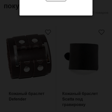
покупают
8 товаров
Кожаный браслет
Кожаный браслет
Defender
Scatta под
гравировку