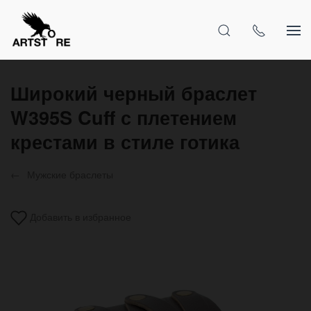
Широкий черный браслет
W395S Cuff с плетением
крестами в стиле готика
Мужские браслеты
Добавить в избранное