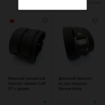
8 товаров
Мужской прошитый
Длинный браслет
браслет Aviator Cuff
на три оборота
ST с двумя
Narrow Antiq
застёжками из двух
слоев кожи