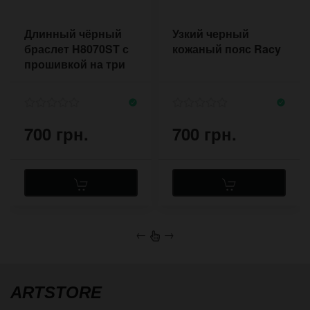
Длинный чёрный
Узкий черный
браслет H8070ST с
кожаный пояс Racy
прошивкой на три
оборота вокруг
руки
700 грн.
700 грн.
←
→
ARTSTORE