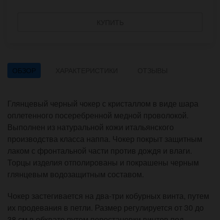
КУПИТЬ
ОБЗОР
ХАРАКТЕРИСТИКИ
ОТЗЫВЫ
Глянцевый черный чокер с кристаллом в виде шара
оплетенного посеребренной медной проволокой.
Выполнен из натуральной кожи итальянского
производства класса наппа. Чокер покрыт защитным
лаком с фронтальной части против дождя и влаги.
Торцы изделия отполированы и покрашены черным
глянцевым водозащитным составом.
Чокер застегивается на два-три кобурных винта, путем
их продевания в петли. Размер регулируется от 30 до
38 см в обхвате путем перестановки винтов под