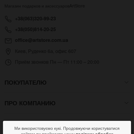
Магазин подарков и аксессуаров
ArtStore
+38(063)320-99-23
+38(050)814-20-25
office@artstore.com.ua
Киев
,
Руденко 6а, офис 607
Приём звонков
Пн — Пт 11:00 – 20:00
ПОКУПАТЕЛЮ
ПРО КОМПАНИЮ
СПОСОБЫ ОПЛАТЫ
Ми використовуємо кукі. Продовжуючи користуватися
сайтом ви приймаєте нашу
політику обробки