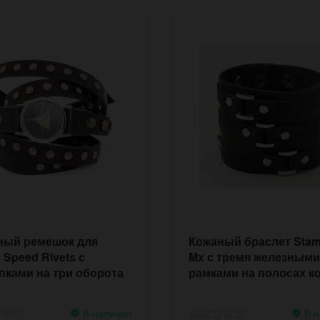
ный ремешок для
Кожаный браслет Sta
 Speed Rivets с
Mx с тремя железными
пками на три оборота
рамками на полосах к
В наличии
В н