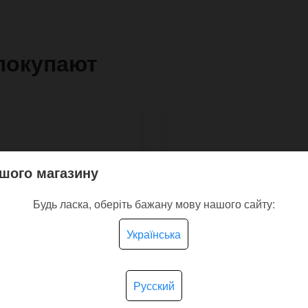
покупают
шого магазину
Будь ласка, оберіть бажану мову нашого сайту:
Українська
Русский