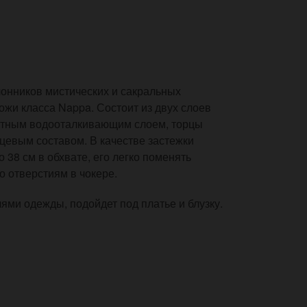
лонников мистических и сакральных
ожи класса Nappa. Состоит из двух слоев
щитным водооталкивающим слоем, торцы
евым составом. В качестве застежки
 38 см в обхвате, его легко поменять
о отверстиям в чокере.
ями одежды, подойдет под платье и блузку.