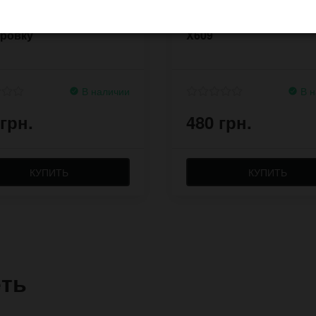
ый браслет Scatta под
Широкий кожаный бра
ировку
X609
В наличии
В н
 грн.
480 грн.
КУПИТЬ
КУПИТЬ
еть