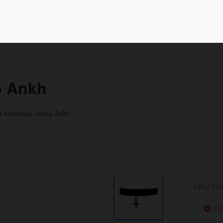
 Ankh
 кожаный чокер Ankh
SKU:CH
Не