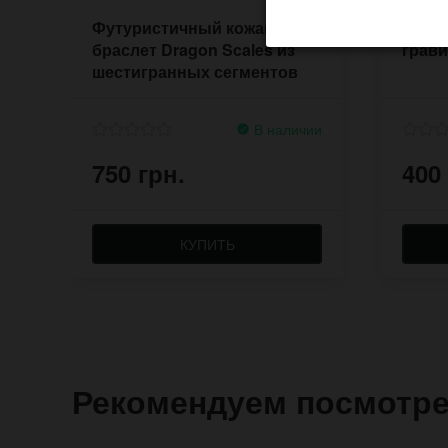
Футуристичный кожаный
Кожан
браслет Dragon Scales из
грав
шестигранных сегментов
В наличии
750 грн.
400
КУПИТЬ
Рекомендуем посмотр