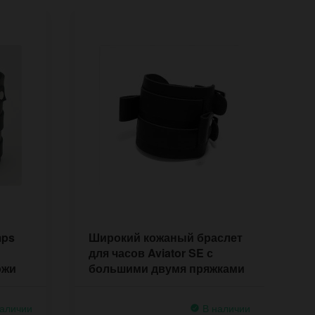
mps
Широкий кожаный браслет
Ш
для часов Aviator SE с
J
ожи
большими двумя пряжками
с
аличии
В наличии