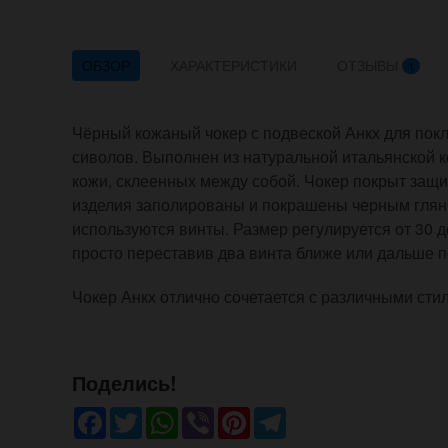
ОБЗОР
ХАРАКТЕРИСТИКИ
ОТЗЫВЫ
1
Чёрный кожаный чокер с подвеской Анкх для пок
сиволов. Выполнен из натуральной итальянской к
кожи, склеенных между собой. Чокер покрыт за
изделия заполированы и покрашены черным глянц
используются винты. Размер регулируется от 30 до
просто переставив два винта ближе или дальше п
Чокер Анкх отлично сочетается с различными стил
Поделись!
Facebook
Twitter
WhatsApp
Viber
Pinterest
Telegram