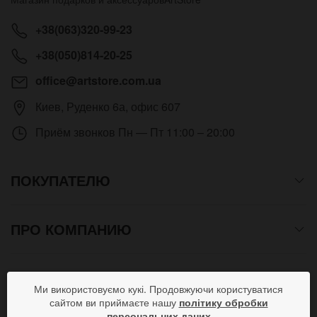
+38(063)320-99-23
+38(050)814-20-25
office@artstore.com.ua
Киев
,
Руденко 6а, офис 607
Приём звонков
Пн — Пт 11:00 – 20:00
ПОКУПАТЕЛЮ
ПРО КОМПАНИЮ
СПОСОБЫ ОПЛАТЫ
Ми використовуємо кукі. Продовжуючи користуватися
сайтом ви приймаєте нашу
політику обробки
персональних даних