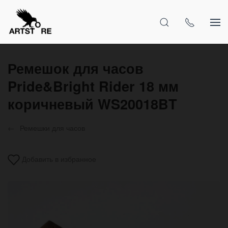
Ремешок для часов
Pride&Bright Rider 18 мм
коричневый WS20018BT
Ремешки для часов
Добавить в избранное