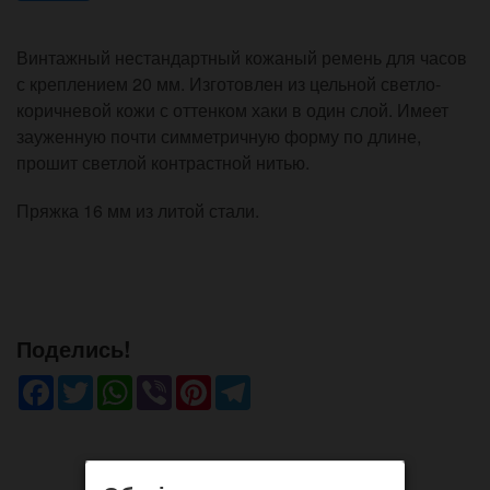
Винтажный нестандартный кожаный ремень для часов
с креплением 20 мм. Изготовлен из цельной светло-
коричневой кожи с оттенком хаки в один слой. Имеет
зауженную почти симметричную форму по длине,
прошит светлой контрастной нитью.
Пряжка 16 мм из литой стали.
Поделись!
Facebook
Twitter
WhatsApp
Viber
Pinterest
Telegram