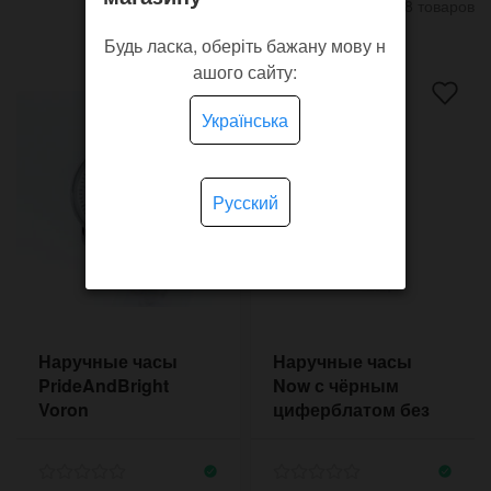
8 товаров
Будь ласка, оберіть бажану мову н
ашого сайту:
Українська
Русский
Наручные часы
Наручные часы
PrideAndBright
Now с чёрным
Voron
циферблатом без
цифр и меток