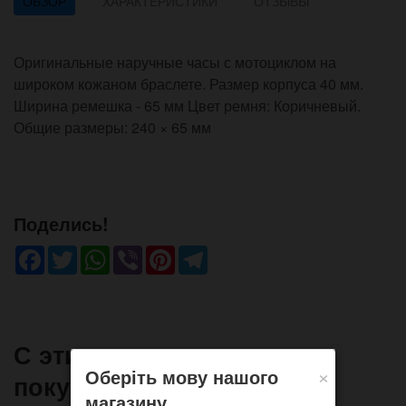
ОБЗОР
ХАРАКТЕРИСТИКИ
ОТЗЫВЫ
Оригинальные наручные часы с мотоциклом на
широком кожаном браслете. Размер корпуса 40 мм.
Ширина ремешка - 65 мм Цвет ремня: Коричневый.
Общие размеры: 240 × 65 мм
Поделись!
Facebook
Twitter
WhatsApp
Viber
Pinterest
Telegram
С этим товаром часто
×
Оберіть мову нашого
покупают
магазину