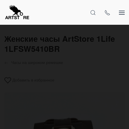
Женские часы ArtStore 1Life
1LFSW5410BR
Часы на широком ремешке
Добавить в избранное