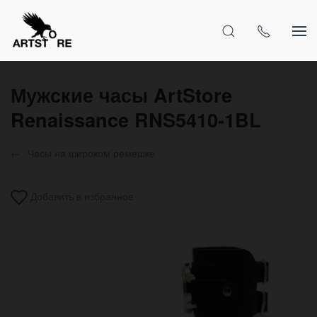
Мужские часы ArtStore
Renaissance RNS5410-1BL
Часы на широком ремешке
Добавить в избранное