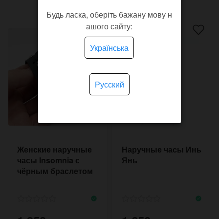
Будь ласка, оберіть бажану мову н
ашого сайту:
Українська
Русский
Женские наручные
Наручные часы Инь
часы Insomnia с
Янь
чёрным браслетом
со стразами