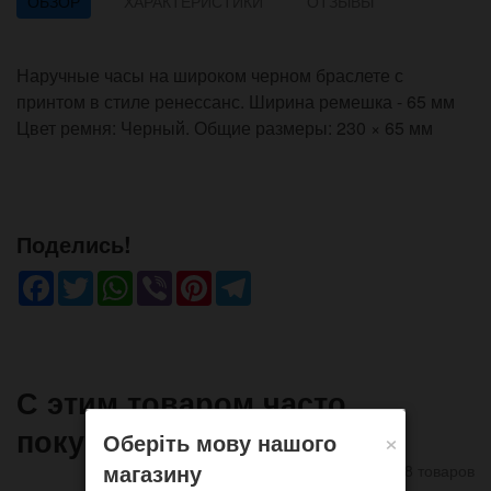
ОБЗОР
ХАРАКТЕРИСТИКИ
ОТЗЫВЫ
Наручные часы на широком черном браслете с
принтом в стиле ренессанс. Ширина ремешка - 65 мм
Цвет ремня: Черный. Общие размеры: 230 × 65 мм
Поделись!
Facebook
Twitter
WhatsApp
Viber
Pinterest
Telegram
С этим товаром часто
покупают
×
Оберіть мову нашого
магазину
8 товаров