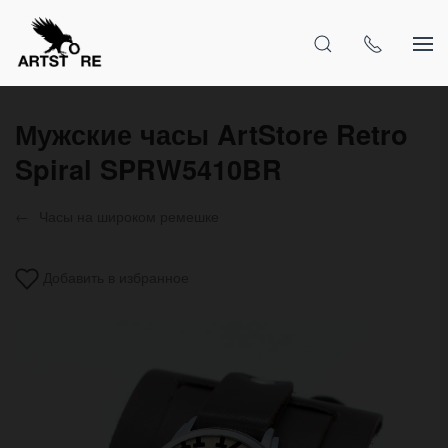
Мужские часы ArtStore Retro
Spiral SPRW5410BR
Часы на широком ремешке
Добавить в избранное