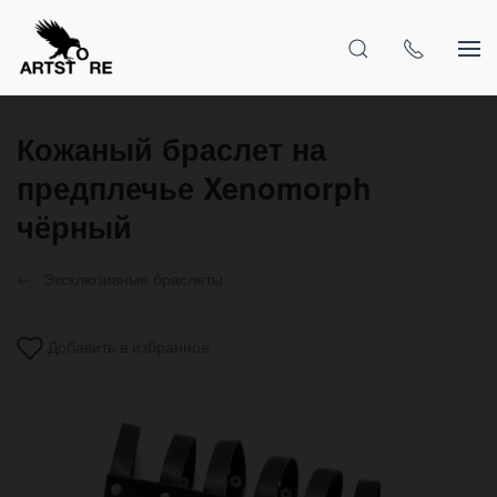
Кожаный браслет на
предплечье Xenomorph
чёрный
Эксклюзивные браслеты
Добавить в избранное