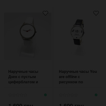
Наручные часы
Наручные часы You
Дзен с пустым
are offline с
циферблатом и
рисунком по
светящимися
мотивам игры из
стрелками
браузера Гугл хром
1 600 грн.
1 600 грн.