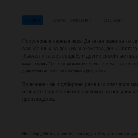
ОБЗОР
ХАРАКТЕРИСТИКИ
ОТЗЫВЫ
Популярные парные часы Да какая разница - отл
влюбленных на день их знакомства, день Святог
(бывает и такое), свадьбу и другие семейные пра
какая разница"
состоит из
женских
маленьких
часов
диаметр
диаметром 40 мм с одинаковыми рисунками
.
Внимание - мы подбираем ремешки для часов мак
отличаться фактурой или рисунком на больших и 
производства.
На набор действует постоянная скидка 10%, которая уже учт