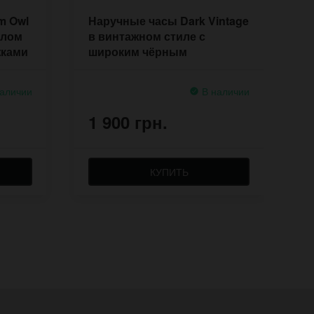
m Owl
Наручные часы Dark Vintage
Н
елом
в винтажном стиле с
р
жками
широким чёрным
П
напульсником
аличии
В наличии
1 900 грн.
1
КУПИТЬ