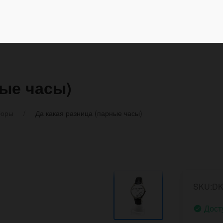
ные часы)
боры
Да какая разница (парные часы)
SKU:DK
Дост