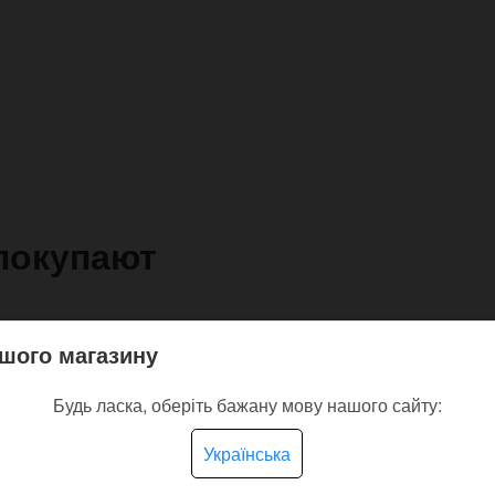
покупают
шого магазину
Будь ласка, оберіть бажану мову нашого сайту:
Українська