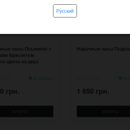
Русский
чные часы Осьминог с
Наручные часы Подсо
ким браслетом
го цвета на двух
жках
В наличии
В н
0 грн.
1 650 грн.
КУПИТЬ
КУПИТЬ