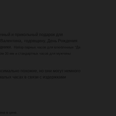
ичный и прикольный подарок для
о Валентина, годовщину, День Рождения
здники.
Набор парных часов для влюбленных "
Да
ом 30 мм и
стандартных
часов
для мужчины
симально похожие, но они могут немного
малых часах в связи с издержками
ена в цене.