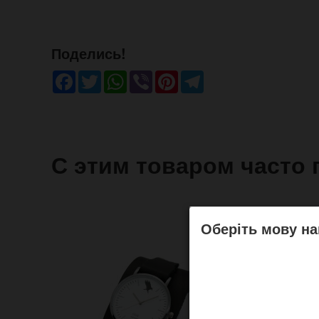
Поделись!
Facebook
Twitter
WhatsApp
Viber
Pinterest
Telegram
С этим товаром часто 
Оберіть мову на