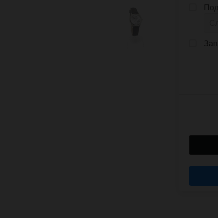
Под
Зап