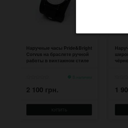
Наручные часы Pride&Bright
Нару
Corvus на браслете ручной
широ
работы в винтажном стиле
чёрно
засте
В наличии
2 100 грн.
1 90
КУПИТЬ