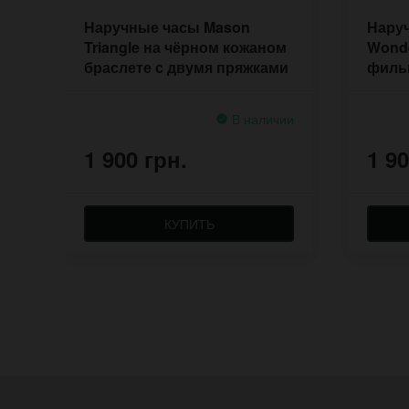
Наручные часы Mason
Наруч
Triangle на чёрном кожаном
Wonde
браслете с двумя пряжками
филь
брас
В наличии
1 900 грн.
1 90
КУПИТЬ