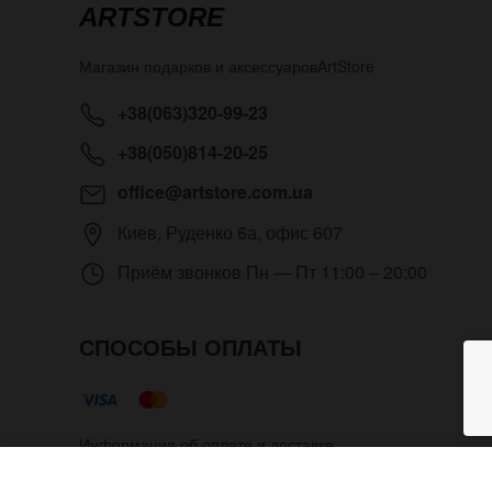
ARTSTORE
Магазин подарков и аксессуаров
ArtStore
+38(063)320-99-23
+38(050)814-20-25
office@artstore.com.ua
Киев
,
Руденко 6а, офис 607
Приём звонков
Пн — Пт 11:00 – 20:00
СПОСОБЫ ОПЛАТЫ
Информация об оплате и доставке
Да какая разница (парные час