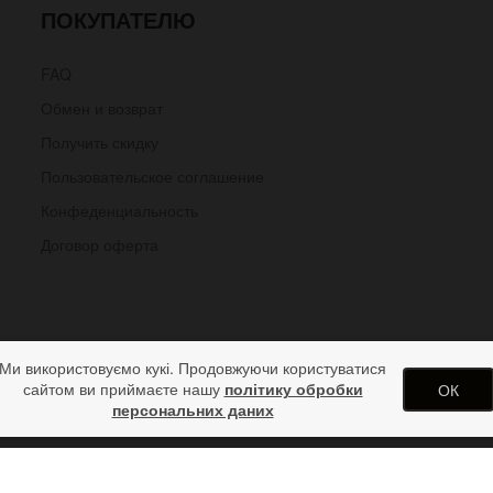
ПОКУПАТЕЛЮ
FAQ
Обмен и возврат
Получить скидку
Пользовательское соглашение
Конфеденциальность
Договор оферта
Ми використовуємо кукі. Продовжуючи користуватися
сайтом ви приймаєте нашу
політику обробки
ОК
персональних даних
ы)