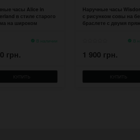
ные часы Alice in
Наручные часы Wisdo
rland в стиле старого
с рисунком совы на б
ма на широком
браслете с двумя пря
лете
В наличии
В н
0 грн.
1 900 грн.
КУПИТЬ
КУПИТЬ