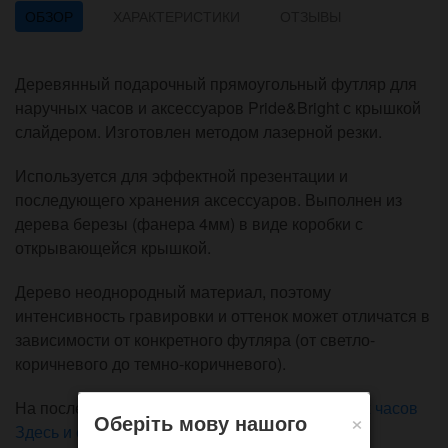
ОБЗОР
ХАРАКТЕРИСТИКИ
ОТЗЫВЫ
Деревянный подарочный прямоугольный футляр для
наручных часов и аксессуаров Pride&Bright с крышкой
слайдером. Изготовлен методом лазерной резки.
Используется для эффектной презентации и
последующего хранения аксессуаров. Выполнен из
дерева березы (фанера 4мм) в виде коробки с
открывающейся крышкой.
Дерево неоднородный материал, поэтому
интенсивность гравировки и оттенок может отличатся в
зависимости от конкретного футляра (от светло-
коричневого до темно-коричневого).
На последнем фото пример упаковки
наручных часов
×
Оберіть мову нашого
Здесь и сейчас
с использованием ложемента.