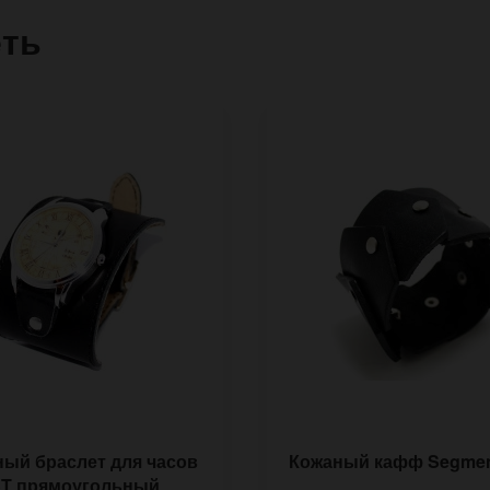
еть
ый браслет для часов
Кожаный кафф Segme
ST прямоугольный