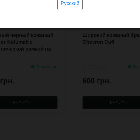
Русский
ный черный кожаный
Широкий кожаный бра
ет Ketumati с
Chevron Cuff
лической рамкой на
оборотов
В наличии
В н
 грн.
600 грн.
КУПИТЬ
КУПИТЬ