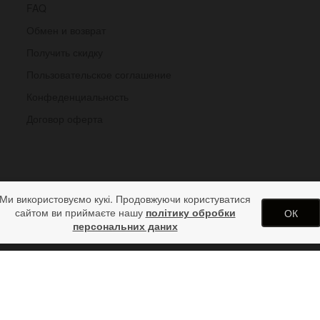
FAQ
Обмен и возврат
Получить скидку
Пользовательское соглашение
Конфеденциальность
Договор оферта
Ми використовуємо кукі. Продовжуючи користуватися
сайтом ви приймаєте нашу
політику обробки
ОК
персональних даних
одарков от дизайн студии ArtStore. Использование материалов сай