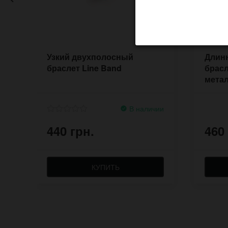
Узкий двухполосный
Длин
браслет Line Band
брасл
метал
пять 
В наличии
440 грн.
460
КУПИТЬ