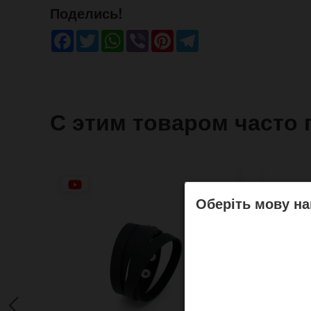
Поделись!
Facebook
Twitter
WhatsApp
Viber
Pinterest
Telegram
С этим товаром часто 
Оберіть мову на