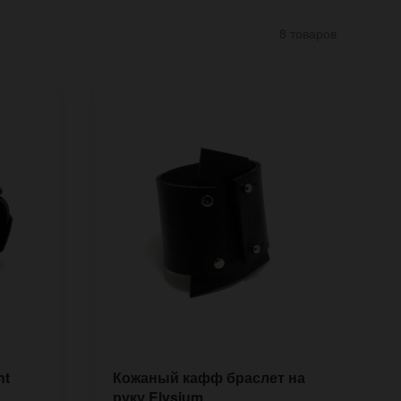
8 товаров
nt
Кожаный кафф браслет на
К
руку Elysium
Б