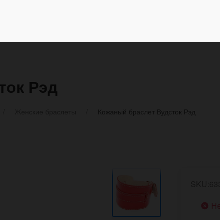
ток Рэд
Женские браслеты
Кожаный браслет Вудсток Рэд
SKU:63
Не