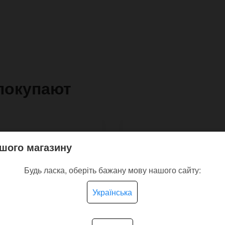
покупают
шого магазину
Будь ласка, оберіть бажану мову нашого сайту:
Українська