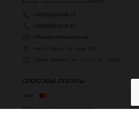
Магазин подарков и аксессуаров
ArtStore
+38(063)320-99-23
+38(050)814-20-25
office@artstore.com.ua
Киев
,
Руденко 6а, офис 607
Приём звонков
Пн — Пт 11:00 – 20:00
СПОСОБЫ ОПЛАТЫ
Информация об оплате и доставке
Кожаный браслет Вудсток Рэд
Copyright © 2012- 2026 Все права защищены. Магазин п
разрешения администратора.