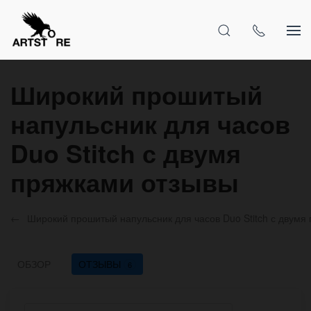
Широкий прошитый
напульсник для часов
Duo Stitch с двумя
пряжками отзывы
Широкий прошитый напульсник для часов Duo Stitch с двумя
ОБЗОР
ОТЗЫВЫ
6