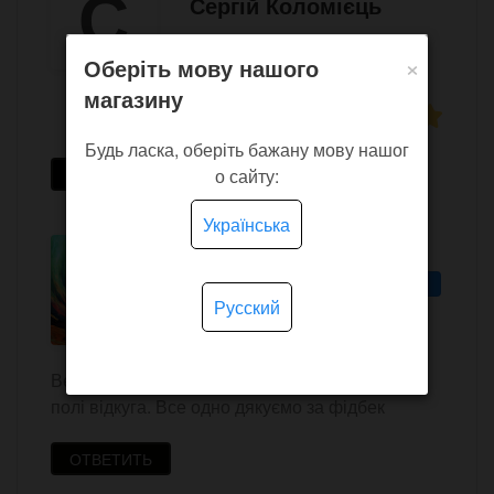
С
Сергій Коломієць
20 апреля 2017 01:54
×
Оберіть мову нашого
магазину
Будь ласка, оберіть бажану мову нашог
о сайту:
ОТВЕТИТЬ
Українська
ArtStore
Администратор
Admin
Русский
20 апреля 2017 23:09
Весь відгук не вліз, бо написали в темі, а не в
полі відкуга. Все одно дякуємо за фідбек
ОТВЕТИТЬ