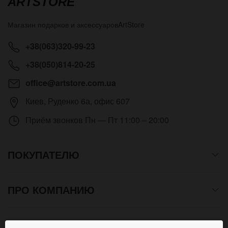
ARTSTORE
Магазин подарков и аксессуаров
ArtStore
+38(063)320-99-23
+38(050)814-20-25
office@artstore.com.ua
Киев
,
Руденко 6а, офис 607
Приём звонков
Пн — Пт 11:00 – 20:00
ПОКУПАТЕЛЮ
ПРО КОМПАНИЮ
СПОСОБЫ ОПЛАТЫ