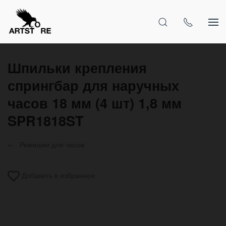
Шпильки крепления
спрингбар для наручных
часов 18 мм (4 шт) 1,8 мм
SPR1818ST
Ремешки для часов
Добавить в избранное