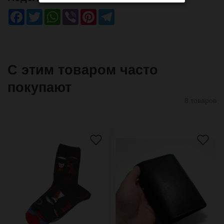
Facebook
Twitter
WhatsApp
Viber
Pinterest
Telegram
С этим товаром часто
покупают
8 товаров