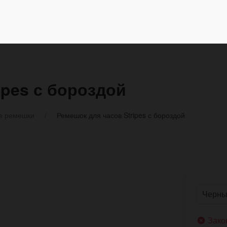
ipes с бороздой
е ремешки
Ремешок для часов Stripes с бороздой
Зако