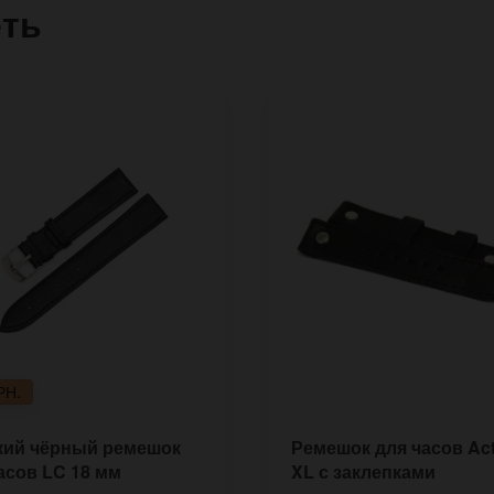
еть
РН.
кий чёрный ремешок
Ремешок для часов Act
асов LC 18 мм
XL с заклепками