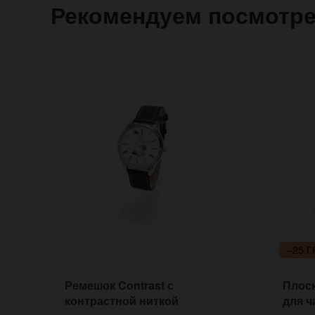
Рекомендуем посмотр
–25 Г
Ремешок Contrast с
Плос
контрастной ниткой
для ч