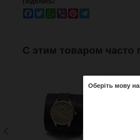
Поделись!
Facebook
Twitter
WhatsApp
Viber
Pinterest
Telegram
С этим товаром часто 
Оберіть мову на