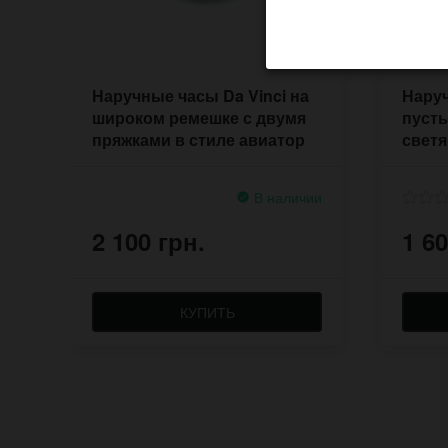
Наручные часы Da Vinci на
Наруч
широком ремешке с двумя
пуст
пряжками в стиле авиатор
свет
В наличии
2 100 грн.
1 60
КУПИТЬ