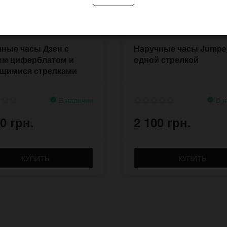
ные часы Дзен с
Наручные часы Jumper
ым циферблатом и
одной стрелкой
ящимися стрелками
В наличии
В н
0 грн.
2 100 грн.
КУПИТЬ
КУПИТЬ