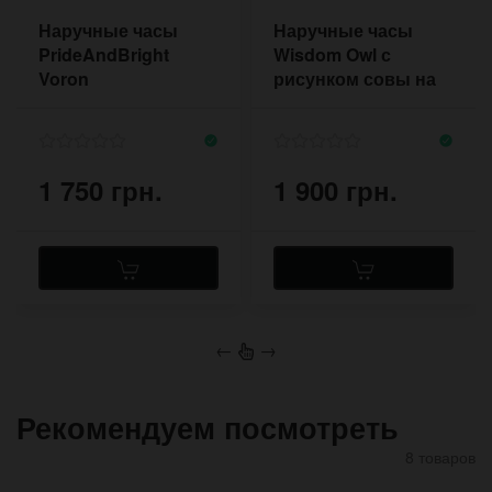
Наручные часы
Наручные часы
PrideAndBright
Wisdom Owl с
Voron
рисунком совы на
белом браслете с
двумя пряжками
1 750 грн.
1 900 грн.
←
→
Рекомендуем посмотреть
8 товаров