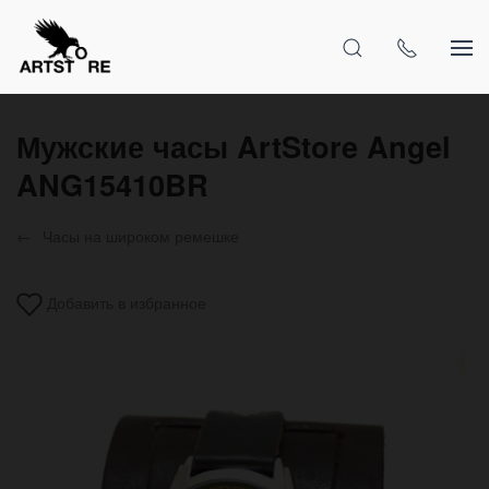
Мужские часы ArtStore Angel
ANG15410BR
Часы на широком ремешке
Добавить в избранное