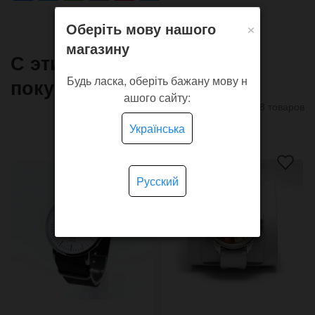
×
Оберіть мову нашого
магазину
С этим товаром часто
Будь ласка, оберіть бажану мову н
покупают
ашого сайту:
8 товаров
Українська
Русский