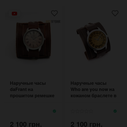
Наручные часы
Наручные часы
daFrant на
Who are you now на
прошитом ремешке
кожаном браслете в
коньячного цвета с
стиле ретро
двумя пряжками
2 100 грн.
2 100 грн.