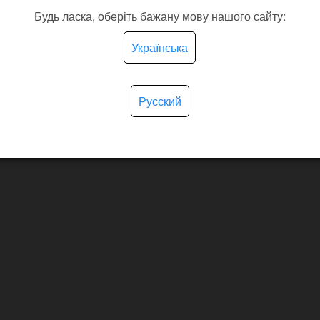
Будь ласка, оберіть бажану мову нашого сайту:
Українська
Русский