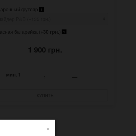
арочный футляр
i
асная батарейка (+
30 грн.
)
?
1 900 грн.
мин.
1
КУПИТЬ
×