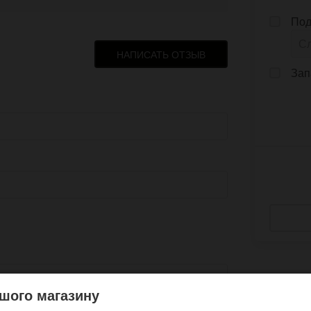
Под
НАПИСАТЬ ОТЗЫВ
Зап
шого магазину