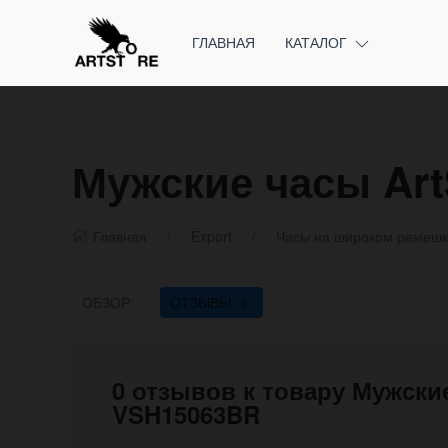
ГЛАВНАЯ
КАТАЛОГ
Мужские часы Art
Главная
Export
Часы на широком ремеш
ОБЗОР
ОТЗЫВЫ
0
0 отзывов к товару Мужские
VSH15063BR