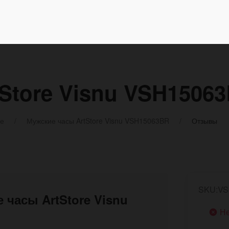
Store Visnu VSH1506
ке
Мужские часы ArtStore Visnu VSH15063BR
Отзывы
SKU:VS
 часы ArtStore Visnu
Не