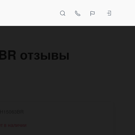
3BR отзывы
H15063BR
т в наличии