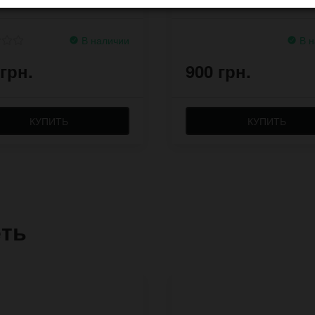
пряжкой
В наличии
В н
 грн.
900 грн.
КУПИТЬ
КУПИТЬ
еть