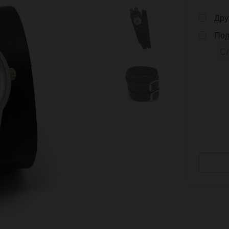
Дру
Под