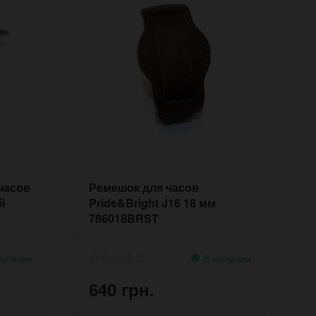
часов
Ремешок для часов
Р
й
Pride&Bright J16 18 мм
P
786018BRST
7
аличии
В наличии
640 грн.
6