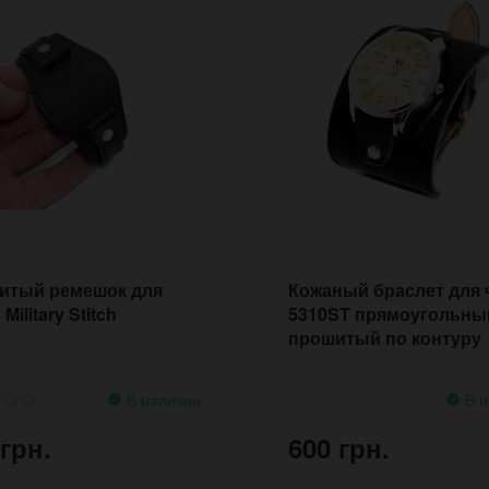
итый ремешок для
Кожаный браслет для 
Military Stitch
5310ST прямоугольны
прошитый по контуру
В наличии
В н
 грн.
600 грн.