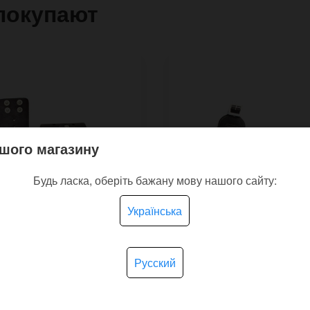
покупают
шого магазину
Будь ласка, оберіть бажану мову нашого сайту:
Українська
Русский
ий браслет для часов
Широкий прошитый
cia с асимметричной
кожаный браслет для 
ой на кнопках
Uno Stitch с большой