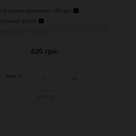
гой размер креплений (+
25 грн.
)
?
арочный футляр
i
620 грн.
мин.
1
КУПИТЬ