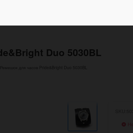
de&Bright Duo 5030BL
Ремешок для часов Pride&Bright Duo 5030BL
SKU:50
Не