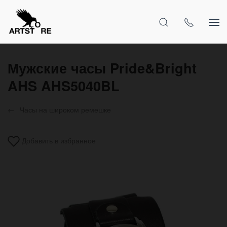
Мужские часы Pride&Bright
AHS AHS5040BL
Часы на широком ремешке
Добавить в избранное