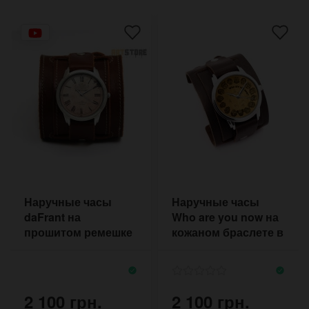
Наручные часы
Наручные часы
daFrant на
Who are you now на
прошитом ремешке
кожаном браслете в
коньячного цвета с
стиле ретро
двумя пряжками
2 100 грн.
2 100 грн.