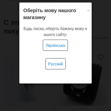
×
Оберіть мову нашого
магазину
С этим товаром часто
Будь ласка, оберіть бажану мову н
покупают
ашого сайту:
8 товаров
Українська
Русский