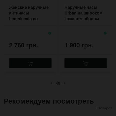
Женские наручные
Наручные часы
античасы
Urban на широком
Lemniscata со
кожаном чёрном
знаком
браслете с двумя
бесконечность
пряжками
2 760 грн.
1 900 грн.
←
→
Рекомендуем посмотреть
8 товаров