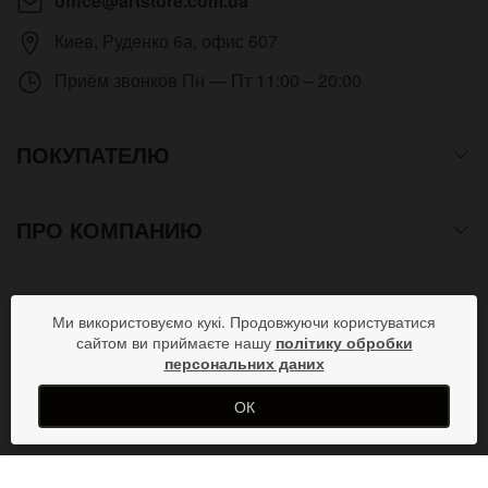
office@artstore.com.ua
Киев
,
Руденко 6а, офис 607
Приём звонков
Пн — Пт 11:00 – 20:00
ПОКУПАТЕЛЮ
ПРО КОМПАНИЮ
СПОСОБЫ ОПЛАТЫ
Ми використовуємо кукі. Продовжуючи користуватися
сайтом ви приймаєте нашу
політику обробки
персональних даних
ПРИСОЕДИНЯЙСЯ В СОЦСЕТЯХ
ОК
Copyright © 2012- 2026 Все права защищены. Магазин