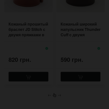
Кожаный прошитый
Кожаный широкий
браслет JD Stitch с
напульсник Thunder
двумя пряжками в
Cuff c двумя
стиле Депп
пряжками
820 грн.
590 грн.
←
→