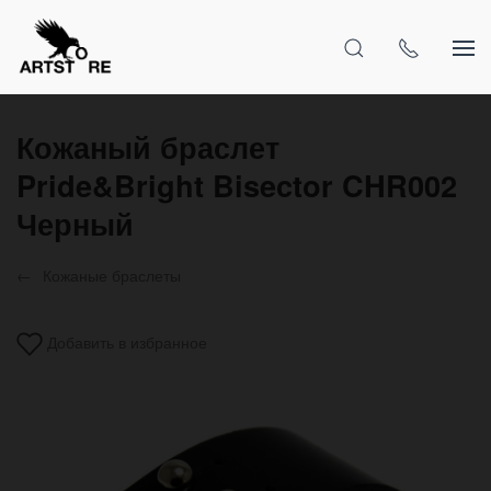
Кожаный браслет
Pride&Bright Bisector CHR002
Черный
Кожаные браслеты
Добавить в избранное