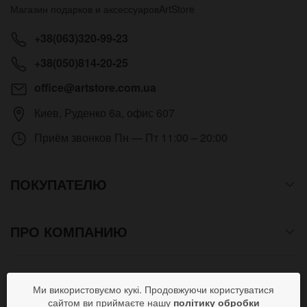
Магазин подарков и аксессуаров
ArtStore
+38(063)320-99-23
+38(050)814-20-25
office@artstore.com.ua
Киев
,
Руденко 6а, офис 607
Приём звонков
Пн — Пт 11:00 – 20:00
ПОКУПАТЕЛЮ
ПРО КОМПАНИЮ
СПОСОБЫ ОПЛАТЫ
Ми використовуємо кукі. Продовжуючи користуватися
сайтом ви приймаєте нашу
політику обробки