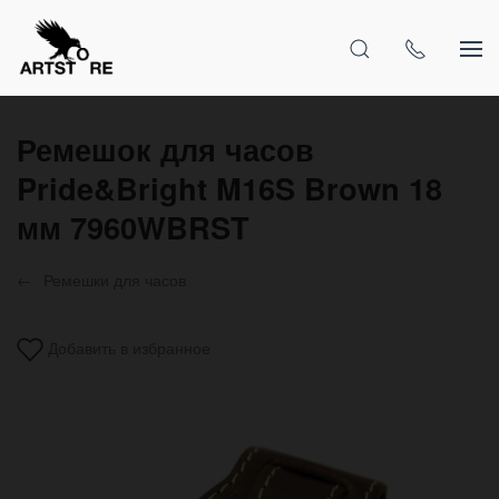
Ремешок для часов
Pride&Bright M16S Brown 18
мм 7960WBRST
Ремешки для часов
Добавить в избранное