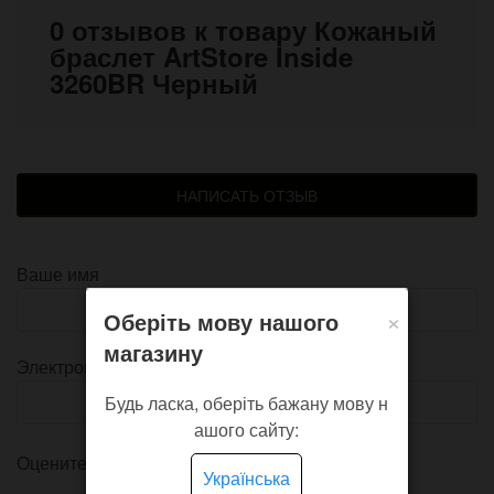
0 отзывов к товару Кожаный
браслет ArtStore Inside
3260BR Черный
НАПИСАТЬ ОТЗЫВ
Ваше имя
×
Оберіть мову нашого
магазину
Электронная почта
Будь ласка, оберіть бажану мову н
ашого сайту:
Оцените товар
Українська