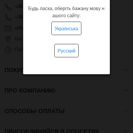
+38(063)320-99-23
Будь ласка, оберіть бажану мову н
ашого сайту:
+38(050)814-20-25
office@artstore.com.ua
Українська
Киев
,
Руденко 6а, офис 607
Приём звонков
Пн — Пт 11:00 – 20:00
Русский
ПОКУПАТЕЛЮ
ПРО КОМПАНИЮ
СПОСОБЫ ОПЛАТЫ
ПРИСОЕДИНЯЙСЯ В СОЦСЕТЯХ