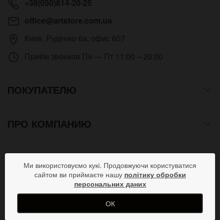
+38(050)814-20-25
office@artstore.com.ua
Киев
,
Руденко 6а, офис 607
Приём звонков
Пн — Пт 11:00 – 20:00
ПОКУПАТЕЛЮ
ПРО КОМПАНИЮ
СПОСОБЫ ОПЛАТЫ
Ми використовуємо кукі. Продовжуючи користуватися
сайтом ви приймаєте нашу
політику обробки
персональних даних
ПРИСОЕДИНЯЙСЯ В СОЦСЕТЯХ
ОК