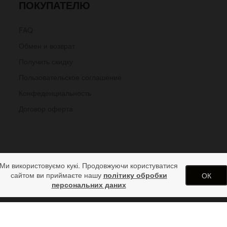
ПОКУПАТЕЛЮ
FAQ
Обмен и возврат
Получить скидку
Пользовательское соглашение
Конфеденциальность
Договор оферта
Ми використовуємо кукі. Продовжуючи користуватися
сайтом ви приймаєте нашу
політику обробки
ОК
персональних даних
янцевый двухцветный