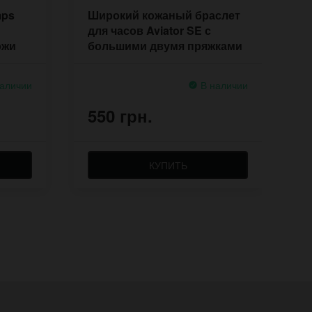
mps
Широкий кожаный браслет
Ш
для часов Aviator SE с
J
ожи
большими двумя пряжками
с
аличии
В наличии
550 грн.
5
КУПИТЬ