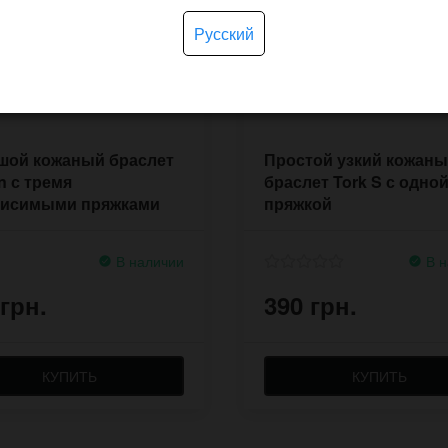
Русский
шой кожаный браслет
Простой узкий кожан
n с тремя
браслет Tork S с одно
висимыми пряжками
пряжкой
В наличии
В н
 грн.
390 грн.
КУПИТЬ
КУПИТЬ