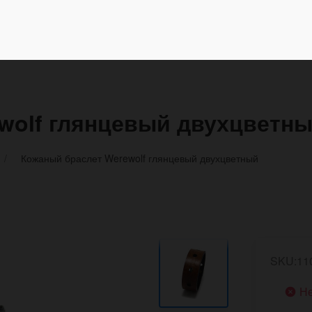
wolf глянцевый двухцветн
Кожаный браслет Werewolf глянцевый двухцветный
SKU:11
Не