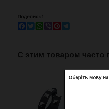
Поделись!
Facebook
Twitter
WhatsApp
Viber
Pinterest
Telegram
С этим товаром часто 
Оберіть мову на