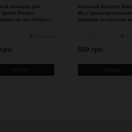
ный ремешок для
Кожаный браслет Sta
 Speed Rivets с
Mx с тремя железными
пками на три оборота
рамками на полосах к
В наличии
В н
 грн.
550 грн.
КУПИТЬ
КУПИТЬ