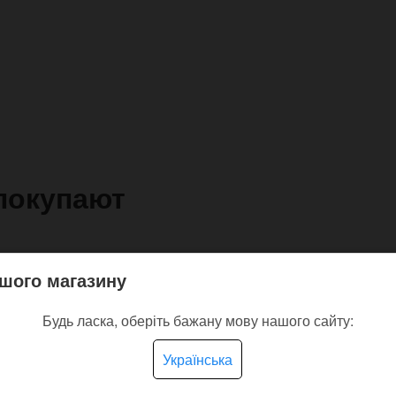
покупают
шого магазину
Будь ласка, оберіть бажану мову нашого сайту:
Українська