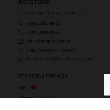
ARTSTORE
Магазин подарков и аксессуаров
ArtStore
+38(063)320-99-23
+38(050)814-20-25
office@artstore.com.ua
Киев
,
Руденко 6а, офис 607
Приём звонков
Пн — Пт 11:00 – 20:00
СПОСОБЫ ОПЛАТЫ
Информация об оплате и доставке
Кожаный браслет Werewolf гл