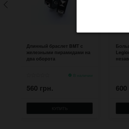
Длинный браслет BMT с
Боль
железными пирамидами на
Legio
два оборота
неза
В наличии
560 грн.
600
КУПИТЬ