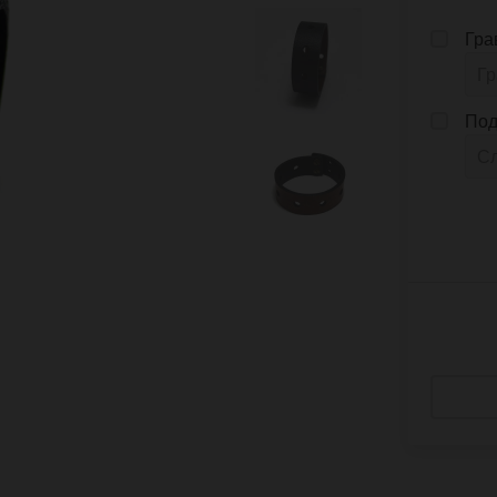
Гра
Под