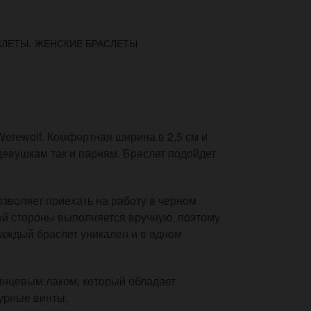
,
СЛЕТЫ
ЖЕНСКИЕ БРАСЛЕТЫ
erewolf. Комфортная ширина в 2,5 см и
девушкам так и парням. Браслет подойдет
зволяет приехать на работу в черном
вой стороны выполняется вручную, поэтому
каждый браслет уникален и в одном
янцевым лаком, который обладает
урные винты.