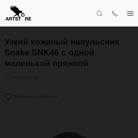
Узкий кожаный напульсник
Snake SNK46 с одной
маленькой пряжкой
Напульсники
Добавить в избранное