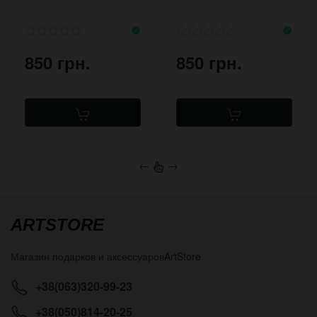
двух слоёв кожи
кожи на заклёпках
850 грн.
850 грн.
←
→
ARTSTORE
Магазин подарков и аксессуаров
ArtStore
+38(063)320-99-23
+38(050)814-20-25