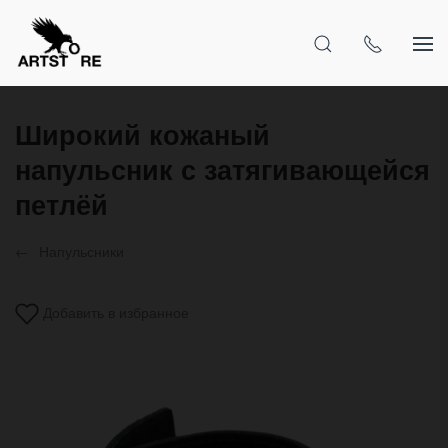
Широкий кожаный
напульсник с затягивающейся
петлёй
Напульсники
Добавить в избранное