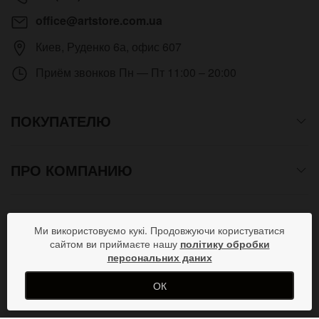
office@artstore.com.ua
Киев
,
Руденко 6а, офис 607
Приём звонков
Пн — Пт 11:00 – 20:00
ПОКУПАТЕЛЮ
ПРО КОМПАНИЮ
СПОСОБЫ ОПЛАТЫ
Ми використовуємо кукі. Продовжуючи користуватися
сайтом ви приймаєте нашу
політику обробки
персональних даних
ПРИСОЕДИНЯЙСЯ В СОЦСЕТЯХ
ОК