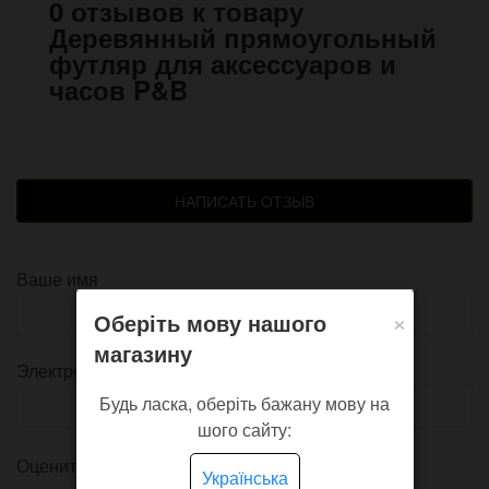
0 отзывов к товару
Деревянный прямоугольный
футляр для аксессуаров и
часов P&B
НАПИСАТЬ ОТЗЫВ
Ваше имя
×
Оберіть мову нашого
магазину
Электронная почта
Будь ласка, оберіть бажану мову на
шого сайту:
Оцените товар
Українська