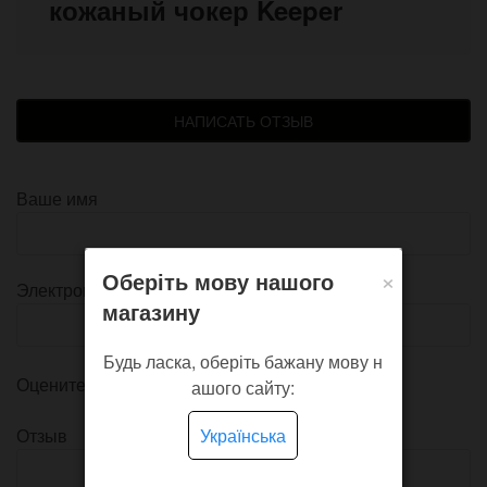
кожаный чокер Keeper
НАПИСАТЬ ОТЗЫВ
Ваше имя
×
Оберіть мову нашого
Электронная почта
магазину
Будь ласка, оберіть бажану мову н
Оцените товар
ашого сайту:
Отзыв
Українська