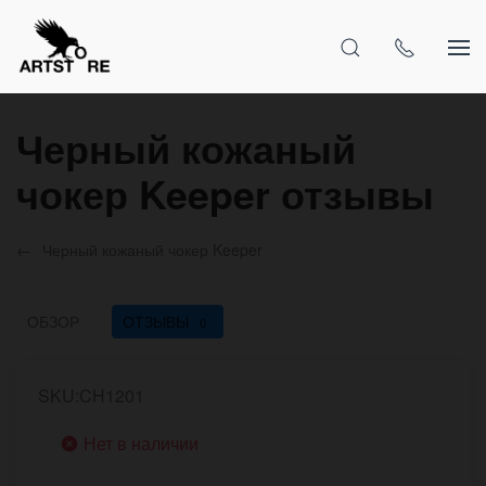
Черный кожаный
чокер Keeper отзывы
Черный кожаный чокер Keeper
ОБЗОР
ОТЗЫВЫ
0
SKU:CH1201
Нет в наличии