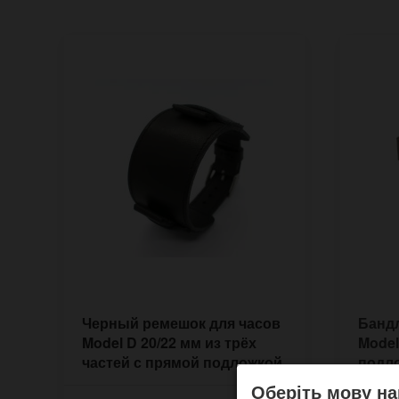
Черный ремешок для часов
Бандл
Model D 20/22 мм из трёх
Model
частей с прямой подложкой
подло
Оберіть мову на