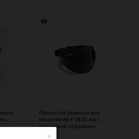
мешок
Прошитый ремешок для
без
часов Model F 18-22 мм с
подложкой под корпус
×