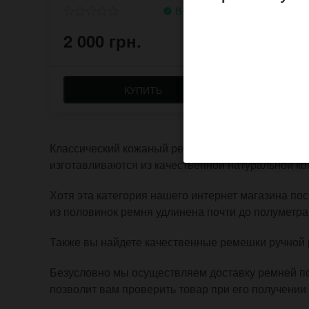
В наличии
2 000 грн.
1 30
КУПИТЬ
Классический кожаный ремешок для наручных час
изготавливаются из качественной натуральной ко
Хотя эта категория нашего интернет магазина пос
из половинок ремня удлинена почти до полуметра,
Также вы найдете качественные ремешки ручной р
Безусловно мы осуществляем доставку ремней по 
позволит вам проверить товар при его получени