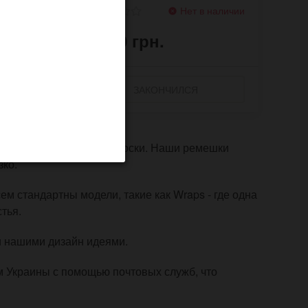
наличии
Нет в наличии
2 000 грн.
ЗАКОНЧИЛСЯ
вующей фурнитурой для носки. Наши ремешки
зко.
м стандартны модели, такие как Wraps - где одна
тья.
и нашими дизайн идеями.
м Украины с помощью почтовых служб, что