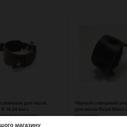
 ремешок для часов
Чёрный глянцевий ре
 R 16-24 мм с
для часов Royal Black 
жкой под корпус
прошивки
шого магазину