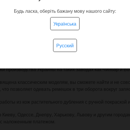
Нет в наличии
Нет в 
Будь ласка, оберіть бажану мову нашого сайту:
0 грн.
1 100 грн.
Українська
ЗАКОНЧИЛСЯ
ЗАКОНЧИЛСЯ
Русский
ов состоит из двух обработанных полос кожи с соответст
жи производства Украины на таких заводах как Чинбар и Во
вящена классическим моделям, вы сможете найти и не совсе
 что позволяет одевать ремешок в три оборота вокруг запяс
аботы из кож растительного дубления с ручной покраской 
Киеву, Одессе, Днепру, Харькову, Львову и другим города
и с наложенным платежом.