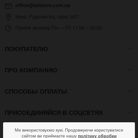
office@artstore.com.ua
Киев
,
Руденко 6а, офис 607
Приём звонков
Пн — Пт 11:00 – 20:00
ПОКУПАТЕЛЮ
ПРО КОМПАНИЮ
СПОСОБЫ ОПЛАТЫ
ПРИСОЕДИНЯЙСЯ В СОЦСЕТЯХ
Ми використовуємо кукі. Продовжуючи користуватися
сайтом ви приймаєте нашу
політику обробки