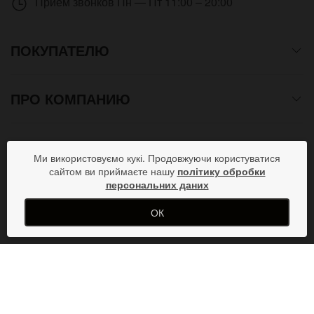
Приём звонков
Пн — Пт 11:00 – 20:00
ПОКУПАТЕЛЮ
ПРО КОМПАНИЮ
СПОСОБЫ ОПЛАТЫ
Ми використовуємо кукі. Продовжуючи користуватися
сайтом ви приймаєте нашу
політику обробки
персональних даних
ПРИСОЕДИНЯЙСЯ В СОЦСЕТЯХ
ОК
Copyright © 2012- 2026 Все права защищены. Магазин
подарков от дизайн студии ArtStore. Использование
материалов сайта допускается только при получении
письменного разрешения администратора.