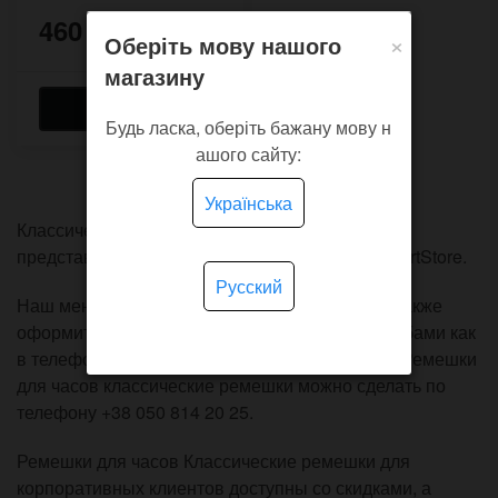
460 грн.
×
Оберіть мову нашого
магазину
Будь ласка, оберіть бажану мову н
ашого сайту:
Українська
Классические ремешки для девушек и парней
представлены в интернет магазине подарков ArtStore.
Русский
Наш менеджер предоставит консультацию, а также
оформит доставку и отправку почтовыми службами как
в телефонном режиме, так и онлайн. Заказ на Ремешки
для часов классические ремешки можно сделать по
телефону +38 050 814 20 25.
Ремешки для часов Классические ремешки для
корпоративных клиентов доступны со скидками, а