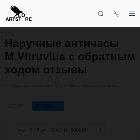
Наручные античасы
M.Vitruvius с обратным
ходом отзывы
Наручные античасы M.Vitruvius с обратным ходом
ОБЗОР
ОТЗЫВЫ
3