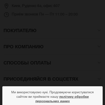
Киев
,
Руденко 6а, офис 607
Приём звонков
Пн — Пт 11:00 – 20:00
ПОКУПАТЕЛЮ
ПРО КОМПАНИЮ
СПОСОБЫ ОПЛАТЫ
ПРИСОЕДИНЯЙСЯ В СОЦСЕТЯХ
Ми використовуємо кукі. Продовжуючи користуватися
сайтом ви приймаєте нашу
політику обробки
Copyright © 2012- 2026 Все права защищены. Магазин
персональних даних
подарков от дизайн студии ArtStore. Использование