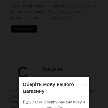
Дуже крутий годинник, завжди дивую знайомих
на зустрічах, дякую. Беру вже другу пару,
ремінець замовляю на руку 16 см
ОТВЕТИТЬ
С
Снежана
10 ноября 2016 12:15
×
Оберіть мову нашого
магазину
Заказала 2.11 пришли 8.11 ( укрпочтой). Очень
хороший сервис, помогут в любом вопросе!
Будь ласка, оберіть бажану мову н
Спасибо!
ашого сайту:
Но, описание самих часов, немножко не