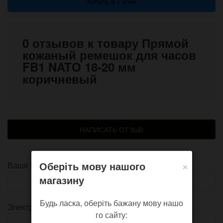
Купить в 1 клик
0 отзывов к товару Прямой
кожаный ремешок для часов
FB1 NATO 18-20 мм
коричневый
НАПИСАТЬ ОТЗЫВ
×
Оберіть мову нашого
Ваше имя
магазину
Будь ласка, оберіть бажану мову нашо
Электронная почта
го сайту: