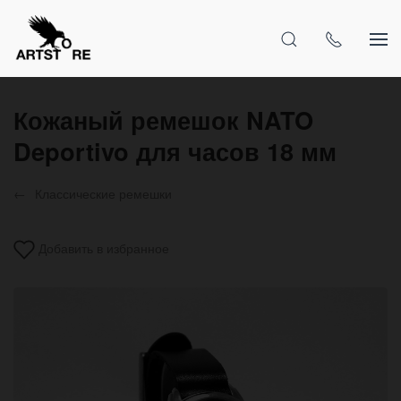
Кожаный ремешок NATO
Deportivo для часов 18 мм
Классические ремешки
Добавить в избранное