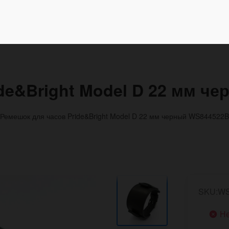
de&Bright Model D 22 мм ч
Ремешок для часов Pride&Bright Model D 22 мм черный WS844522
SKU:WS
Не