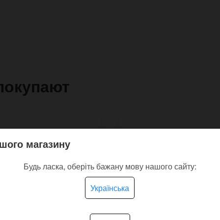
покупают
шого магазину
Будь ласка, оберіть бажану мову нашого сайту:
Українська