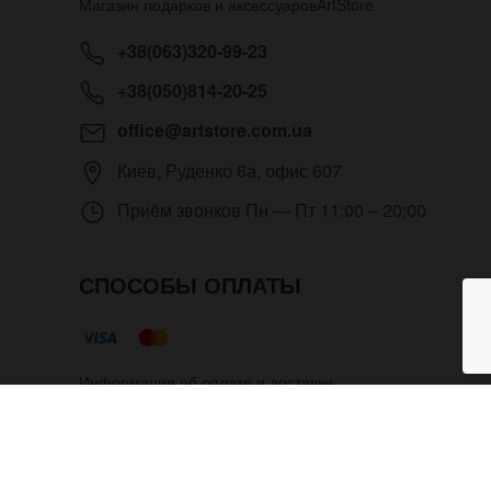
Магазин подарков и аксессуаров
ArtStore
+38(063)320-99-23
+38(050)814-20-25
office@artstore.com.ua
Киев
,
Руденко 6а, офис 607
Приём звонков
Пн — Пт 11:00 – 20:00
СПОСОБЫ ОПЛАТЫ
Информация об оплате и доставке
Ремешок для часов Pride&Brig
Copyright © 2012- 2026 Все права защищены. Магазин п
разрешения администратора.