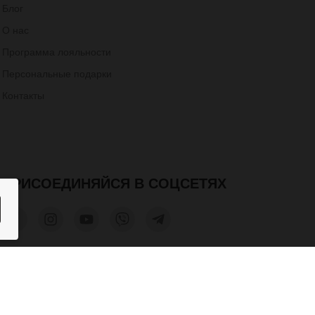
Блог
О нас
Программа лояльности
Персональные подарки
Контакты
ПРИСОЕДИНЯЙСЯ В СОЦСЕТЯХ
2 000 грн.
КУПИТЬ
та допускается только при получении письменного