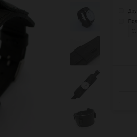
Дру
Под