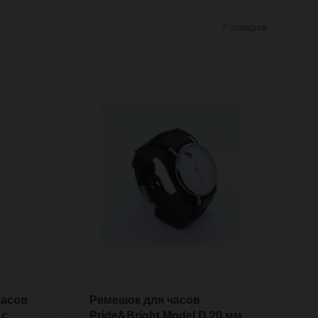
7 товаров
часов
Ремешок для часов
Р
 с
Pride&Bright Model D 20 мм
P