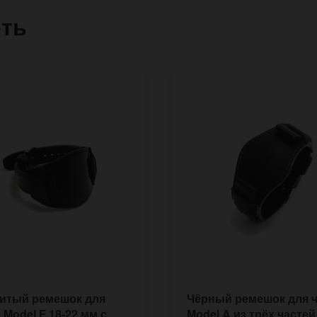
еть
итый ремешок для
Чёрный ремешок для 
 Model F 18-22 мм с
Model A из трёх частей