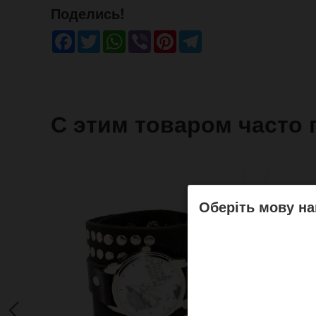
Поделись!
Facebook
Twitter
WhatsApp
Viber
Pinterest
Telegram
С этим товаром часто 
Оберіть мову на