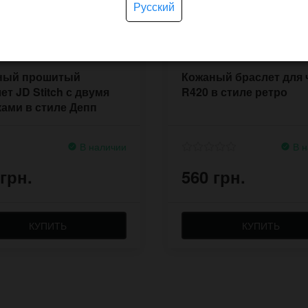
Русский
ный прошитый
Кожаный браслет для 
ет JD Stitch с двумя
R420 в стиле ретро
ами в стиле Депп
В наличии
В н
 грн.
560 грн.
КУПИТЬ
КУПИТЬ