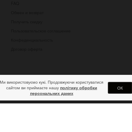
FAQ
Обмен и возврат
Получить скидку
Пользовательское соглашение
Конфеденциальность
Договор оферта
Ми використовуємо кукі. Продовжуючи користуватися
сайтом ви приймаєте нашу
політику обробки
ОК
персональних даних
ht Model D 22 мм черный WS844522BL
одарков от дизайн студии ArtStore. Использование материалов сай