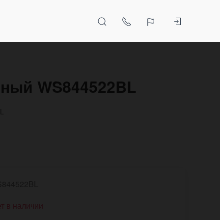
ерный WS844522BL
BL
844522BL
т в наличии