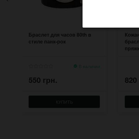
Браслет для часов 80th в
Кожа
стиле панк-рок
брасл
пряжк
В наличии
550 грн.
820
КУПИТЬ