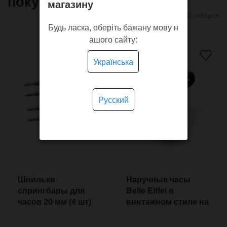
покупают
магазину
8 товаров
Будь ласка, оберіть бажану мову н
ашого сайту:
Українська
Русский
Шпильки
Наручные часы
спрингбары для
Belle Eiffel в
часов 20 мм (4 шт)
винтажном стиле на
1,8 мм
прошитом ремешке