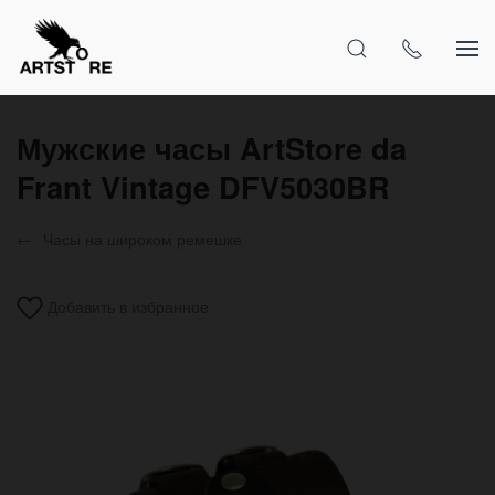
Мужские часы ArtStore da
Frant Vintage DFV5030BR
Часы на широком ремешке
Добавить в избранное