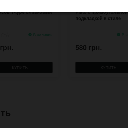
кий кожаный браслет
Кожаный браслет для 
асов Y-type оливковый
Plato с прямоугольной
подкладкой в стиле
стимпанк
В наличии
В н
 грн.
580 грн.
КУПИТЬ
КУПИТЬ
еть