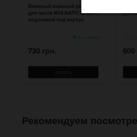
Военный кожаный ремешок
Широ
для часов M18 NATO 20 мм с
для ч
подложкой под корпус
В наличии
730 грн.
600
КУПИТЬ
Рекомендуем посмотр