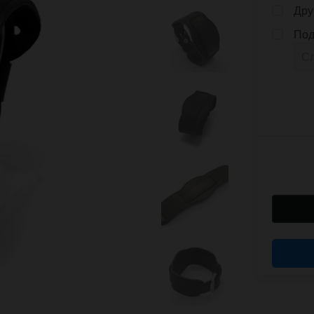
Дру
Под