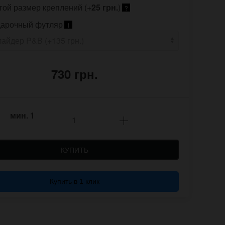
гой размер креплений (+
25 грн.
)
?
арочный футляр
i
730 грн.
мин.
1
КУПИТЬ
Купить в 1 клик