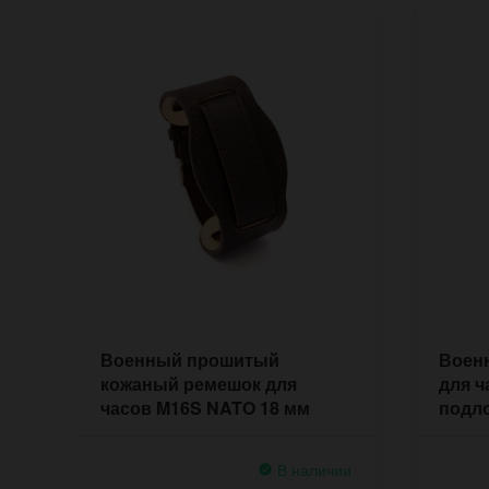
Военный прошитый
Воен
кожаный ремешок для
для ч
часов M16S NATO 18 мм
подло
В наличии