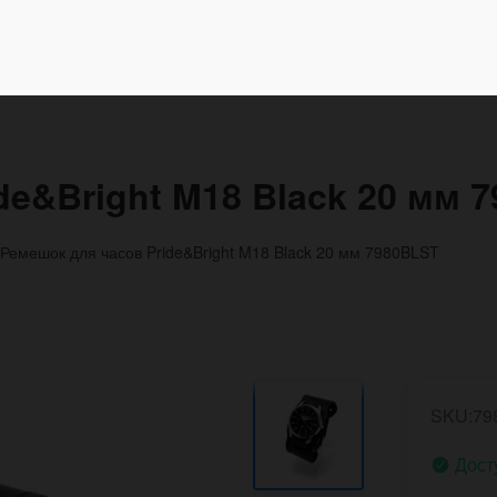
de&Bright M18 Black 20 мм 
Ремешок для часов Pride&Bright M18 Black 20 мм 7980BLST
SKU:79
Дост