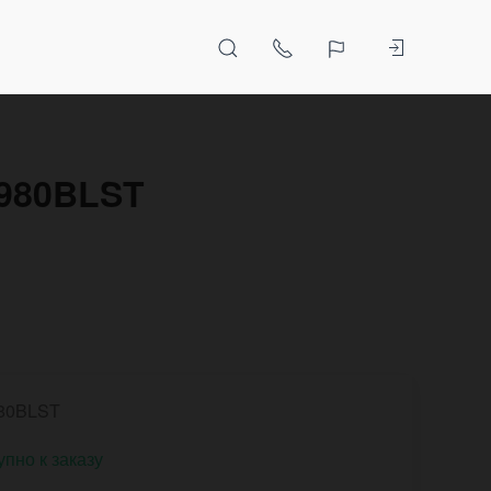
7980BLST
80BLST
упно к заказу