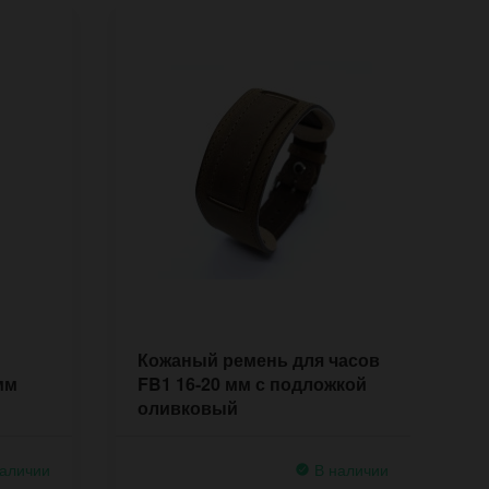
Кожаный ремень для часов
В
мм
FB1 16-20 мм с подложкой
д
оливковый
м
п
аличии
В наличии