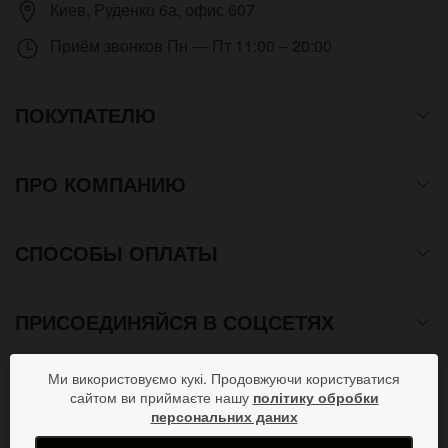
Киев
,
Руденко 6а, офис 607
Приём звонков
Пн — Пт 11:00 – 20:00
ПОКУПАТЕЛЮ
ПРО КОМПАНИЮ
СПОСОБЫ ОПЛАТЫ
ПРИСОЕДИНЯЙСЯ В СОЦСЕТЯХ
Ми використовуємо кукі. Продовжуючи користуватися
сайтом ви приймаєте нашу
політику обробки
Copyright © 2012- 2026 Все права защищены. Магазин
персональних даних
подарков от дизайн студии ArtStore. Использование