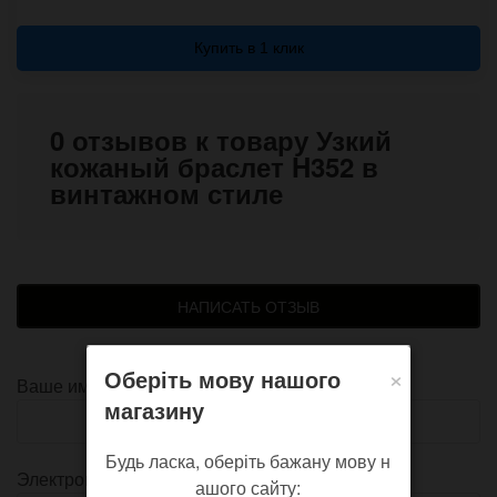
Купить в 1 клик
0 отзывов к товару Узкий
кожаный браслет H352 в
винтажном стиле
НАПИСАТЬ ОТЗЫВ
×
Оберіть мову нашого
Ваше имя
магазину
Будь ласка, оберіть бажану мову н
Электронная почта
ашого сайту: