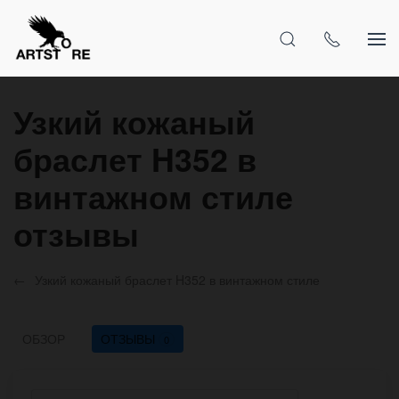
Узкий кожаный
браслет H352 в
винтажном стиле
отзывы
Узкий кожаный браслет H352 в винтажном стиле
ОБЗОР
ОТЗЫВЫ
0