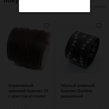
8 товаров
Коричневый
Чёрный кожаный
широкий браслет 1X
браслет Dominic
с крестом из полос
украшеный
кожи на заклёпках
рисунком из
заклёпок цвета