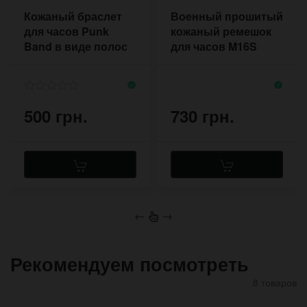
Кожаный браслет
Военный прошитый
для часов Punk
кожаный ремешок
Band в виде полос
для часов M16S
кожи с быстрыми
NATO 18 мм
кнопками
500 грн.
730 грн.
←
→
Рекомендуем посмотреть
8 товаров