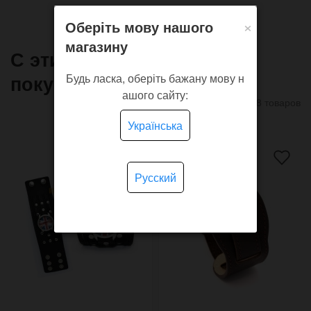
×
Оберіть мову нашого
магазину
С этим товаром часто
покупают
Будь ласка, оберіть бажану мову н
ашого сайту:
8 товаров
Українська
Русский